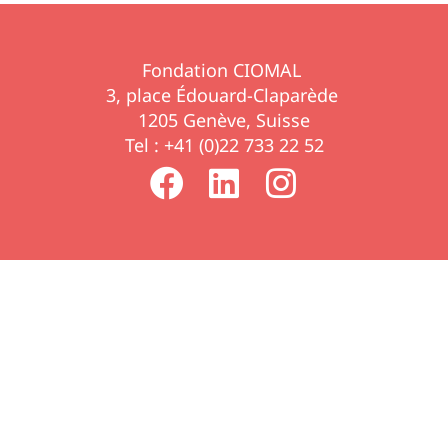
Fondation CIOMAL
3, place Édouard-Claparède
1205 Genève, Suisse
Tel : +41 (0)22 733 22 52
F
L
I
a
i
n
c
n
s
e
k
t
b
e
a
o
d
g
o
i
r
k
n
a